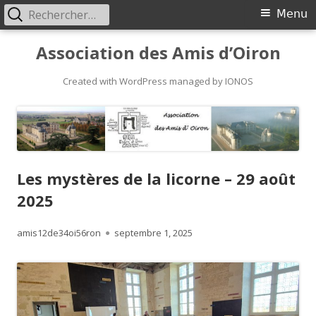
Rechercher :
Primary
Menu
Menu
Skip
Association des Amis d’Oiron
to
content
Created with WordPress managed by IONOS
Les mystères de la licorne – 29 août
2025
Author
Published
amis12de34oi56ron
septembre 1, 2025
on