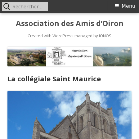
Rechercher :
Primary
Menu
Menu
Skip
Association des Amis d’Oiron
to
content
Created with WordPress managed by IONOS
La collégiale Saint Maurice