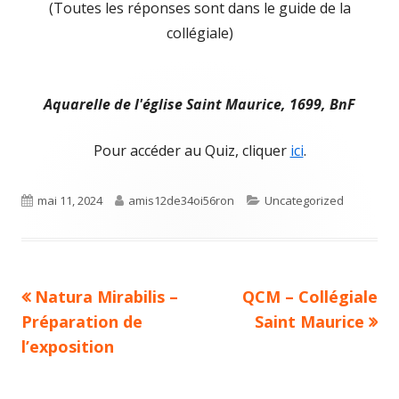
(Toutes les réponses sont dans le guide de la
collégiale)
Aquarelle de l'église Saint Maurice, 1699, BnF
Pour accéder au Quiz, cliquer
ici
.
Published
Author
Categories
mai 11, 2024
amis12de34oi56ron
Uncategorized
on
Previous
Next
Natura Mirabilis –
QCM – Collégiale
Navigation
article:
article:
Préparation de
Saint Maurice
de
l’exposition
l’article