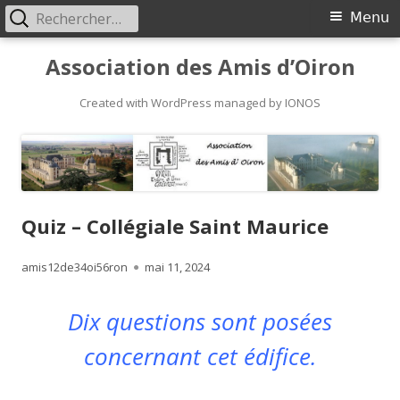
Rechercher :
Primary
Menu
Menu
Skip
Association des Amis d’Oiron
to
content
Created with WordPress managed by IONOS
Quiz – Collégiale Saint Maurice
Author
Published
amis12de34oi56ron
mai 11, 2024
on
Dix questions sont posées
concernant cet édifice.