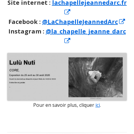
Site internet :
lachapellejeannedarc.fr
Opens
in
Op
Facebook :
@LaChapelleJeannedArc
a
in
Instagram :
@la_chapelle_jeanne_darc
new
Opens
a
window
in
ne
a
wi
new
window
Pour en savoir plus, cliquer
ici
.