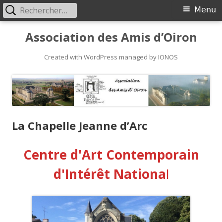
Rechercher :
Primary
Menu
Menu
Skip
Association des Amis d’Oiron
to
content
Created with WordPress managed by IONOS
La Chapelle Jeanne d’Arc
Centre d'Art Contemporain
d'Intérêt Nationa
l