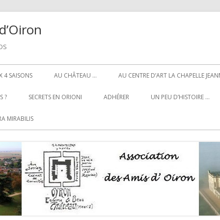
d’Oiron
NOS
 4 SAISONS
AU CHÂTEAU …
AU CENTRE D’ART LA CHAPELLE JEAN
 ?
SECRETS EN ORIONI
ADHÉRER
UN PEU D’HISTOIRE …
A MIRABILIS