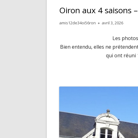
Oiron aux 4 saisons –
Author
Published
amis12de34oi56ron
avril 3, 2026
on
Les photos
Bien entendu, elles ne prétendent 
qui ont réuni