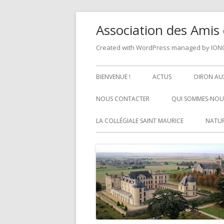
Skip
Association des Amis 
to
content
Created with WordPress managed by IO
Primary
BIENVENUE !
ACTUS
OIRON AUX
Menu
NOUS CONTACTER
QUI SOMMES-NOUS
LA COLLÉGIALE SAINT MAURICE
NATUR