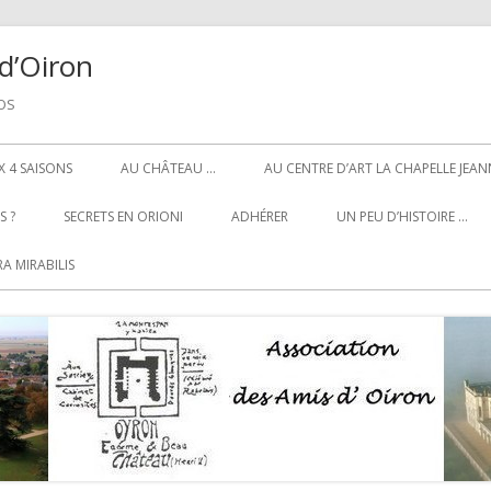
d’Oiron
NOS
 4 SAISONS
AU CHÂTEAU …
AU CENTRE D’ART LA CHAPELLE JEAN
 ?
SECRETS EN ORIONI
ADHÉRER
UN PEU D’HISTOIRE …
A MIRABILIS