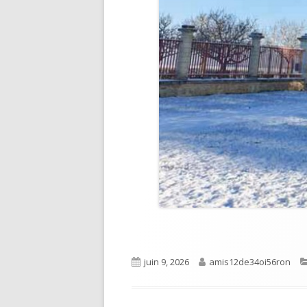
Published
Author
juin 9, 2026
amis12de34oi56ron
on