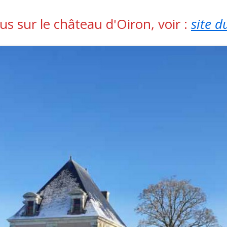
us sur le château d'Oiron, voir :
site d