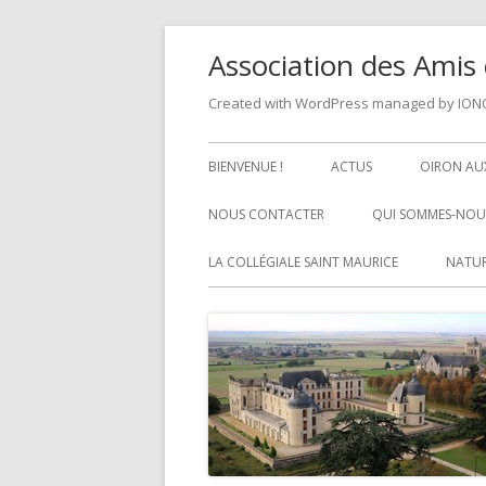
Skip
Association des Amis 
to
content
Created with WordPress managed by IO
Primary
BIENVENUE !
ACTUS
OIRON AUX
Menu
NOUS CONTACTER
QUI SOMMES-NOUS
LA COLLÉGIALE SAINT MAURICE
NATUR