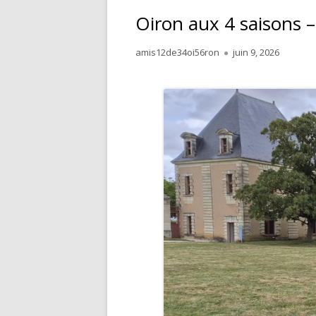
Oiron aux 4 saisons –
Author
Published
amis12de34oi56ron
juin 9, 2026
on