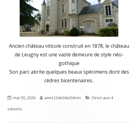
Ancien château viticole construit en 1878, le château
de Leugny est une vaste demeure de style néo-
gothique
Son parc abrite quelques beaux spécimens dont des
cèdres bicentenaires..
Published
Author
Categories
mai 30, 2026
amis12de34oi56ron
Oiron aux 4
on
saisons