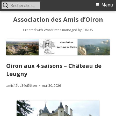
Rechercher :
Primary
Menu
Menu
Skip
Association des Amis d’Oiron
to
content
Created with WordPress managed by IONOS
Oiron aux 4 saisons – Château de
Leugny
Author
Published
amis12de34oi56ron
mai 30, 2026
on