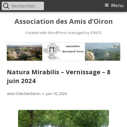
Rechercher :
Primary
Menu
Menu
Skip
Association des Amis d’Oiron
to
content
Created with WordPress managed by IONOS
Natura Mirabilis – Vernissage – 8
juin 2024
Author
Published
amis12de34oi56ron
juin 10, 2024
on