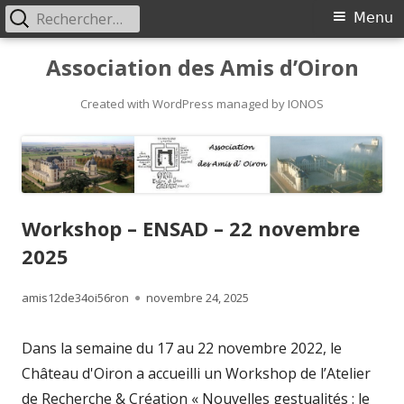
Rechercher :
Primary
Menu
Menu
Skip
Association des Amis d’Oiron
to
content
Created with WordPress managed by IONOS
Workshop – ENSAD – 22 novembre
2025
Author
Published
amis12de34oi56ron
novembre 24, 2025
on
Dans la semaine du 17 au 22 novembre 2022, le
Château d'Oiron a accueilli un Workshop de l’Atelier
de Recherche & Création « Nouvelles gestualités : le