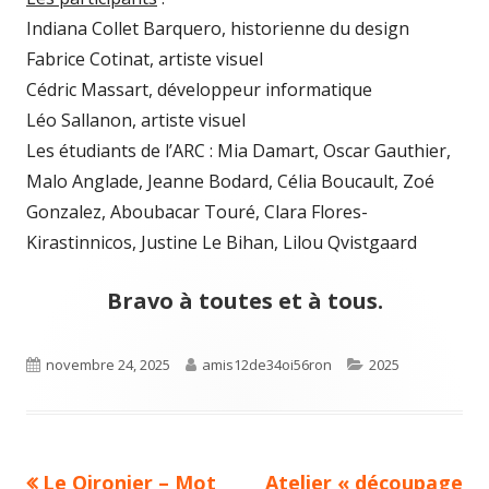
Indiana Collet Barquero, historienne du design
Fabrice Cotinat, artiste visuel
Cédric Massart, développeur informatique
Léo Sallanon, artiste visuel
Les étudiants de l’ARC : Mia Damart, Oscar Gauthier,
Malo Anglade, Jeanne Bodard, Célia Boucault, Zoé
Gonzalez, Aboubacar Touré, Clara Flores-
Kirastinnicos, Justine Le Bihan, Lilou Qvistgaard
Bravo à toutes et à tous.
Published
Author
Categories
novembre 24, 2025
amis12de34oi56ron
2025
on
Previous
Next
Le Oironier – Mot
Atelier « découpage