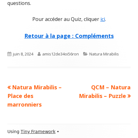
questions.
Pour accéder au Quiz, cliquer
ici
.
Retour à la page : Compléments
Published
Author
Categories
juin 8, 2024
amis12de34oi56ron
Natura Mirabilis
on
Previous
Next
Natura Mirabilis –
QCM – Natura
Navigation
article:
article:
Place des
Mirabilis – Puzzle
de
marronniers
l’article
Footer
Using
Tiny Framework
•