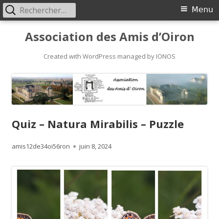
Rechercher :
Primary
Menu
Menu
Skip
Association des Amis d’Oiron
to
content
Created with WordPress managed by IONOS
Quiz – Natura Mirabilis – Puzzle
Author
Published
amis12de34oi56ron
juin 8, 2024
on