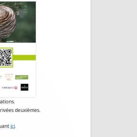
ations.
 arrivées deuxièmes.
quant
ici
.