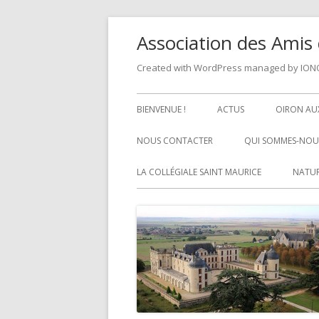
Skip
Association des Amis 
to
content
Created with WordPress managed by IO
Primary
BIENVENUE !
ACTUS
OIRON AUX
Menu
NOUS CONTACTER
QUI SOMMES-NOUS
LA COLLÉGIALE SAINT MAURICE
NATUR