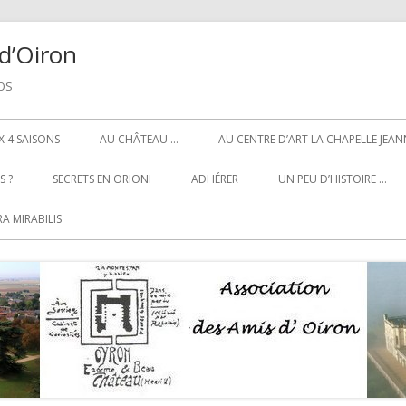
d’Oiron
NOS
 4 SAISONS
AU CHÂTEAU …
AU CENTRE D’ART LA CHAPELLE JEAN
 ?
SECRETS EN ORIONI
ADHÉRER
UN PEU D’HISTOIRE …
A MIRABILIS