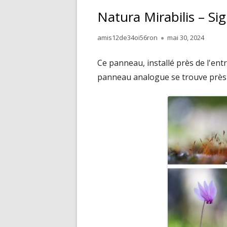
Natura Mirabilis – Si
Author
Published
amis12de34oi56ron
mai 30, 2024
on
Ce panneau, installé près de l'ent
panneau analogue se trouve près d