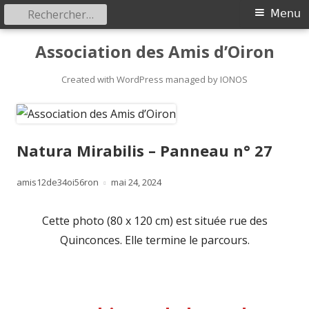
Rechercher :
Primary
Menu
Menu
Skip
Association des Amis d’Oiron
to
content
Created with WordPress managed by IONOS
Natura Mirabilis – Panneau n° 27
Author
Published
amis12de34oi56ron
mai 24, 2024
on
Cette photo (80 x 120 cm) est située rue des
Quinconces. Elle termine le parcours.