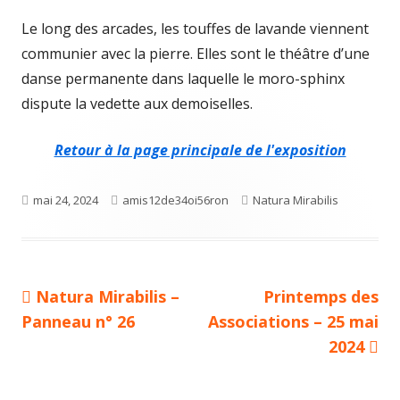
Le long des arcades, les touffes de lavande viennent
communier avec la pierre. Elles sont le théâtre d’une
danse permanente dans laquelle le moro-sphinx
dispute la vedette aux demoiselles.
Retour à la page principale de l'exposition
Published
Author
Categories
mai 24, 2024
amis12de34oi56ron
Natura Mirabilis
on
Previous
Next
Natura Mirabilis –
Printemps des
Navigation
article:
article:
Panneau n° 26
Associations – 25 mai
de
2024
l’article