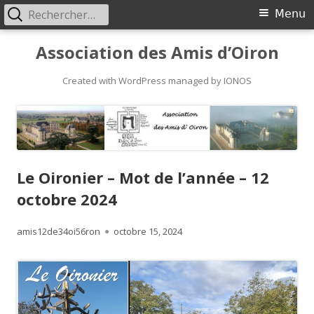
Rechercher :
Primary
Menu
Menu
Skip
Association des Amis d’Oiron
to
content
Created with WordPress managed by IONOS
Le Oironier – Mot de l’année – 12
octobre 2024
Author
Published
amis12de34oi56ron
octobre 15, 2024
on