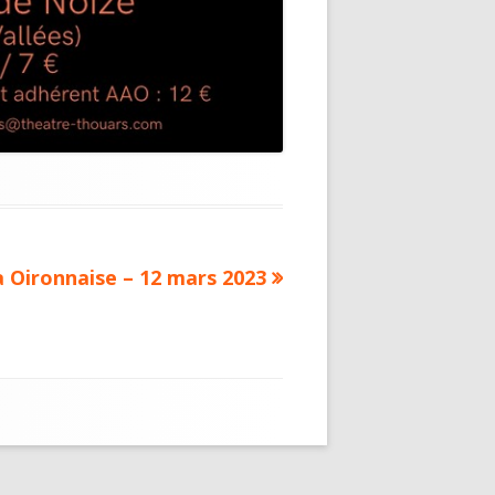
ext
a Oironnaise – 12 mars 2023
ticle: