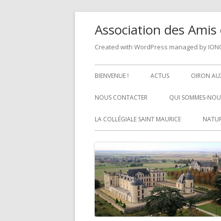
Skip
Association des Amis 
to
content
Created with WordPress managed by IO
Primary
BIENVENUE !
ACTUS
OIRON AUX
Menu
NOUS CONTACTER
QUI SOMMES-NOUS
LA COLLÉGIALE SAINT MAURICE
NATUR