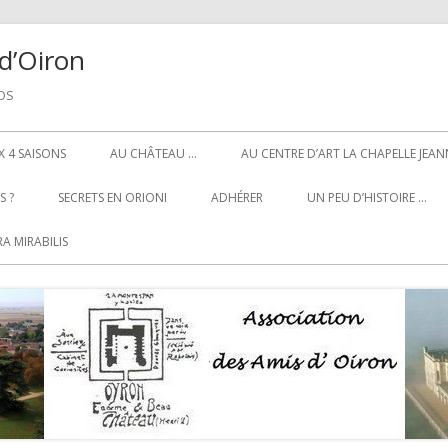
d’Oiron
NOS
 4 SAISONS
AU CHÂTEAU …
AU CENTRE D’ART LA CHAPELLE JEAN
 ?
SECRETS EN ORIONI
ADHÉRER
UN PEU D’HISTOIRE …
A MIRABILIS