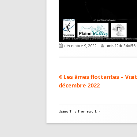
Published
Author
décembre 9, 2022
amis12de34oi56
on
Previous
Les âmes flottantes – Vis
Navigation
article:
décembre 2022
de
l’article
Footer
Using
Tiny Framework
•
Content