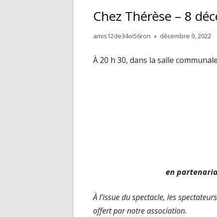
Chez Thérèse – 8 dé
Author
Published
amis12de34oi56ron
décembre 9, 2022
on
À 20 h 30, dans la salle communal
en partenaria
À l’issue du spectacle, les spectateu
offert par notre association.